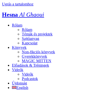
Ugrás a tartalomhoz
Hesna
Al Ghaoui
Rólam
Rólam
Témák és projektek
Sajtóanyag
Kapcsolat
Könyvek
Non-fikciós könyvek
Gyerekkönyvek
MAGIC MITTEN
Előadások & Tréningek
Videók
Videók
Podcastok
Újdonság
English