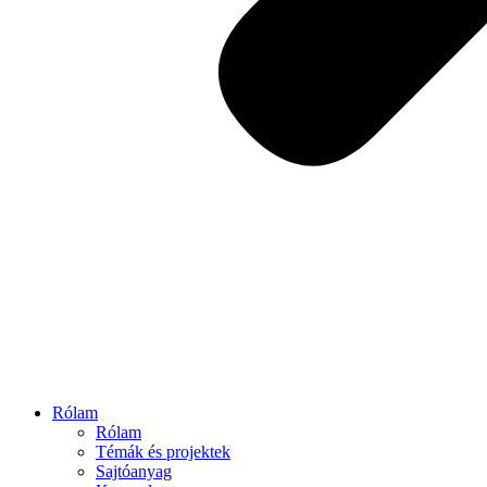
Rólam
Rólam
Témák és projektek
Sajtóanyag