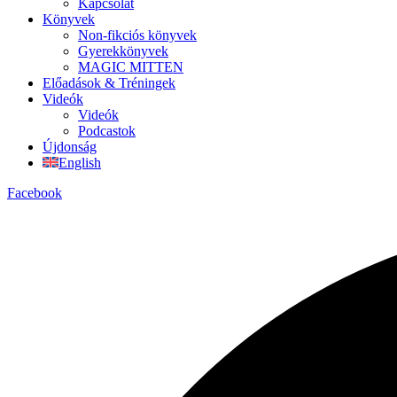
Kapcsolat
Könyvek
Non-fikciós könyvek
Gyerekkönyvek
MAGIC MITTEN
Előadások & Tréningek
Videók
Videók
Podcastok
Újdonság
English
Facebook