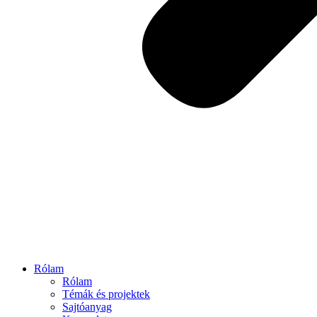
Rólam
Rólam
Témák és projektek
Sajtóanyag