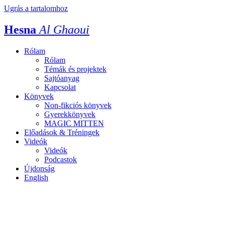
Ugrás a tartalomhoz
Hesna
Al Ghaoui
Rólam
Rólam
Témák és projektek
Sajtóanyag
Kapcsolat
Könyvek
Non-fikciós könyvek
Gyerekkönyvek
MAGIC MITTEN
Előadások & Tréningek
Videók
Videók
Podcastok
Újdonság
English