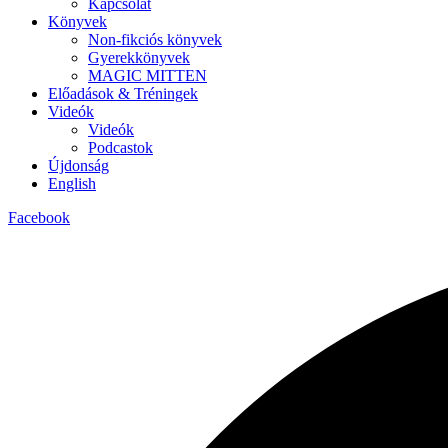
Kapcsolat
Könyvek
Non-fikciós könyvek
Gyerekkönyvek
MAGIC MITTEN
Előadások & Tréningek
Videók
Videók
Podcastok
Újdonság
English
Facebook