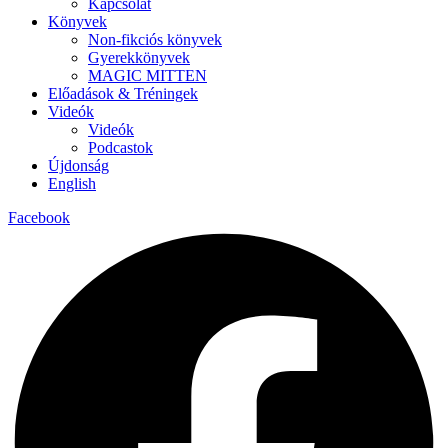
Kapcsolat
Könyvek
Non-fikciós könyvek
Gyerekkönyvek
MAGIC MITTEN
Előadások & Tréningek
Videók
Videók
Podcastok
Újdonság
English
Facebook