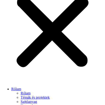
Rólam
Rólam
Témák és projektek
Sajtóanyag