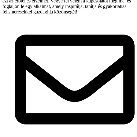
ezt az erőteljes érzelmet. Vegye fel velem a kapcsolatot még ma, és
foglaljon le egy alkalmat, amely inspirálja, tanítja és gyakorlatias
felismerésekkel gazdagítja közönségét!