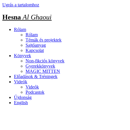
Ugrás a tartalomhoz
Hesna
Al Ghaoui
Rólam
Rólam
Témák és projektek
Sajtóanyag
Kapcsolat
Könyvek
Non-fikciós könyvek
Gyerekkönyvek
MAGIC MITTEN
Előadások & Tréningek
Videók
Videók
Podcastok
Újdonság
English